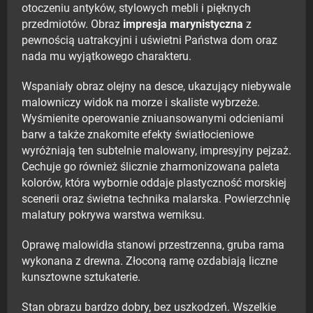
otoczeniu antyków, stylowych mebli i pięknych
przedmiotów. Obraz
impresja marynistyczna
z
pewnością uatrakcyjni i uświetni Państwa dom oraz
nada mu wyjątkowego charakteru.
Wspaniały obraz olejny na desce, ukazujący niebywale
malowniczy widok na morze i skaliste wybrzeże.
Wyśmienite operowanie zniuansowanymi odcieniami
barw a także znakomite efekty światłocieniowe
wyróżniają ten subtelnie malowany, impresyjny pejzaż.
Cechuje go również ślicznie zharmonizowana paleta
kolorów, która wybornie oddaje plastyczność morskiej
scenerii oraz świetna technika malarska. Powierzchnię
malatury pokrywa warstwa werniksu.
Oprawę malowidła stanowi przestrzenna, gruba rama
wykonana z drewna. Złoconą ramę ozdabiają liczne
kunsztowne sztukaterie.
Stan obrazu bardzo dobry, bez uszkodzeń. Wszelkie