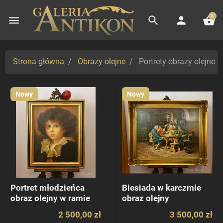
0
menu
search
person
shopping_basket
Strona główna
Obrazy olejne
Portrety obrazy olejne
Nowy
Nowy
Portret młodzieńca
Biesiada w karczmie
obraz olejny w ramie
obraz olejny
2 500,00 zł
3 500,00 zł