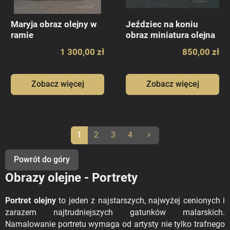
Maryja obraz olejny w
Jeździec na koniu
ramie
obraz miniatura olejna
1 300,00 zł
850,00 zł
Zobacz więcej
Zobacz więcej
Następny
1
2
3
4
keyboard_arrow_right
Powrót do góry
Obrazy olejne - Portrety
Portret olejny
to jeden z najstarszych, najwyżej cenionych i
zarazem najtrudniejszych gatunków malarskich.
Namalowanie portretu wymaga od artysty nie tylko trafnego