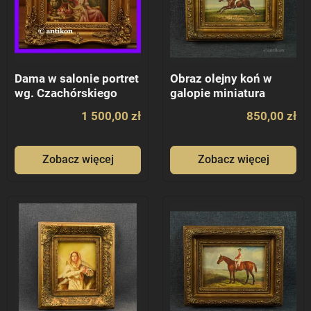
Dama w salonie portret
Obraz olejny koń w
wg. Czachórskiego
galopie miniatura
1 500,00 zł
850,00 zł
Zobacz więcej
Zobacz więcej