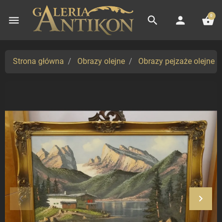
0
menu
search
person
shopping_basket
Strona główna
Obrazy olejne
Obrazy pejzaże olejne
keyboard_arrow_left
keyboard_arrow_right
Poprzedni
Nastę