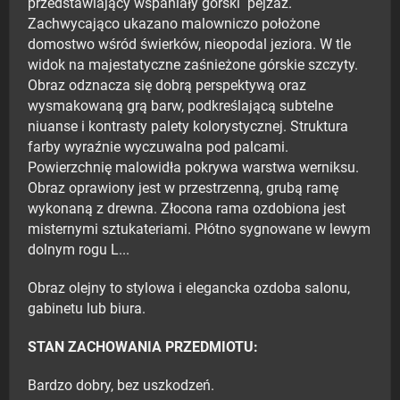
przedstawiający wspaniały górski pejzaż.
Zachwycająco ukazano malowniczo położone
domostwo wśród świerków, nieopodal jeziora. W tle
widok na majestatyczne zaśnieżone górskie szczyty.
Obraz odznacza się dobrą perspektywą oraz
wysmakowaną grą barw, podkreślającą subtelne
niuanse i kontrasty palety kolorystycznej. Struktura
farby wyraźnie wyczuwalna pod palcami.
Powierzchnię malowidła pokrywa warstwa werniksu.
Obraz oprawiony jest w przestrzenną, grubą ramę
wykonaną z drewna. Złocona rama ozdobiona jest
misternymi sztukateriami. Płótno sygnowane w lewym
dolnym rogu L...
Obraz olejny to stylowa i elegancka ozdoba salonu,
gabinetu lub biura.
STAN ZACHOWANIA PRZEDMIOTU:
Bardzo dobry, bez uszkodzeń.