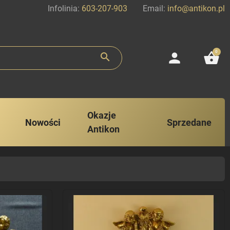
Infolinia:
603-207-903
Email:
info@antikon.pl
0
person
shopping_basket
search
Okazje
Nowości
Sprzedane
Antikon