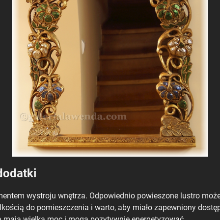
dodatki
ementem wystroju wnętrza. Odpowiednio powieszone lustro moż
lkością do pomieszczenia i warto, aby miało zapewniony dostę
ra mają wielką moc i mogą pozytywnie energetyzować.