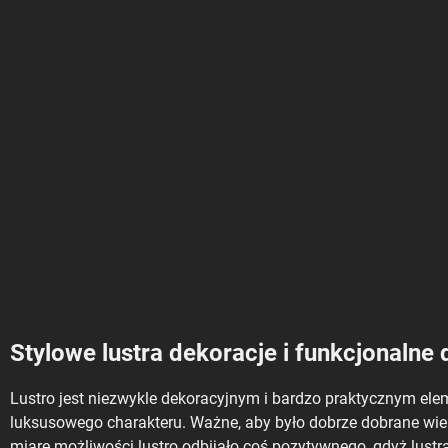
Stylowe lustra dekoracje i funkcjonalne 
Lustro jest niezwykle dekoracyjnym i bardzo praktycznym el
luksusowego charakteru. Ważne, aby było dobrze dobrane wie
miarę możliwości lustro odbijało coś pozytywnego, gdyż lust