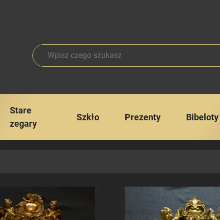
Stare
Szkło
Prezenty
Bibeloty
zegary