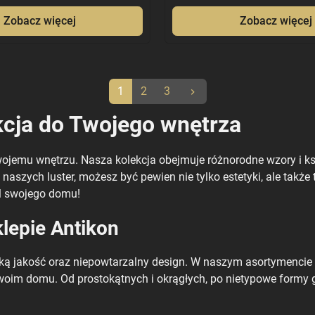
Zobacz więcej
Zobacz więcej
Następny
1
2
3
keyboard_arrow_right
kcja do Twojego wnętrza
ojemu wnętrzu. Nasza kolekcja obejmuje różnorodne wzory i kszt
naszych luster, możesz być pewien nie tylko estetyki, ale takż
yl swojego domu!
klepie Antikon
oką jakość oraz niepowtarzalny design. W naszym asortymencie z
woim domu. Od prostokątnych i okrągłych, po nietypowe formy