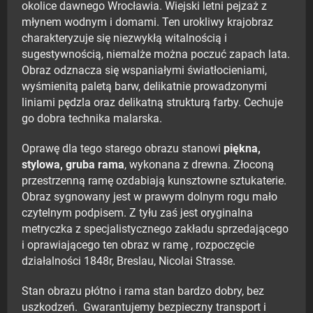
okolice dawnego Wrocławia. Wiejski letni pejzaż z
młynem wodnym i domami. Ten urokliwy krajobraz
charakteryzuje się niezwykłą witalnością i
sugestywnością, niemalże można poczuć zapach lata.
Obraz odznacza się wspaniałymi światłocieniami,
wyśmienitą paletą barw, delikatnie prowadzonymi
liniami pędzla oraz delikatną strukturą farby. Cechuje
go dobra technika malarska.
Oprawę dla tego starego obrazu stanowi
piękna,
stylowa, gruba rama
, wykonana z drewna. Złoconą
przestrzenną ramę ozdabiają kunsztowne sztukaterie.
Obraz sygnowany jest w prawym dolnym rogu mało
czytelnym podpisem. Z tyłu zaś jest oryginalna
metryczka z specjalistycznego zakładu sprzedającego
i oprawiającego ten obraz w ramę , rozpoczęcie
działalności 1848r, Breslau, Nicolai Strasse.
Stan obrazu płótno i rama stan bardzo dobry, bez
uszkodzeń. Gwarantujemy bezpieczny transport i