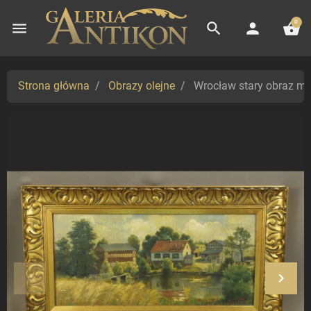
0
menu
search
person
shopping_basket
Strona główna
Obrazy olejne
Wrocław stary obraz mł
keyboard_arrow_left
keyboard_arrow_right
Poprzedni
Nastę