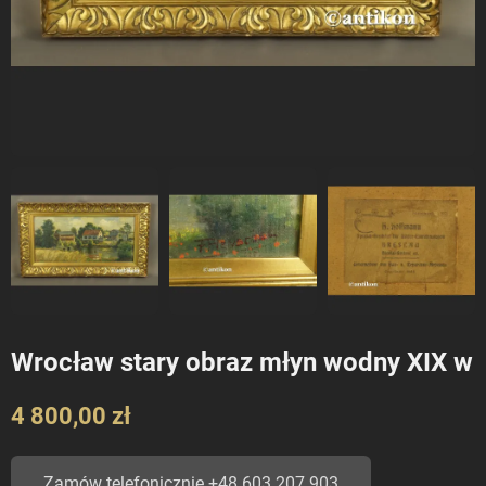
Wrocław stary obraz młyn wodny XIX w
4 800,00 zł
Zamów telefonicznie +48 603 207 903