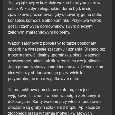
Ten wyjątkowy w kształcie wazon to rarytas sam w
sobie. W każdym eleganckim domu będzie się
zjawiskowo prezentować gdy ustawimy go na stole,
konsolce, komodzie albo kominku. Przykuwa wzrok
gości i zachwyca domowników swym pięknym
zielonym, malachitowym kolorem.
Wazon salonowy z porcelany to także doskonały
sposób na wyrażenie szacunku i uznania. Dlatego też
może stanowić idealny upominek z okazji ważnych
uroczystości, takich jak ślub, rocznica czy jubileusz.
Jego ponadczasowy charakter sprawia, że będzie on
cieszył oczy obdarowanego przez wiele lat,
przypominając mu o wyjątkowym dniu.
Ta malachitowa porcelana okuta brązem jest
wyjątkowo śliczna i świetnie współgra z złoconymi
dekoracjami. Ranty wazonu przy wlocie i podstawie
otoczone są grubym szlakiem z brązu. Aplikacje ze
złoconego brązu w formie motyli i kwiatowych