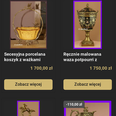
Secesyjna porcelana
Ręcznie malowana
koszyk z ważkami
waza potpourri z
brązem
1 700,00 zł
1 750,00 zł
Zobacz więcej
Zobacz więcej
-110,00 zł