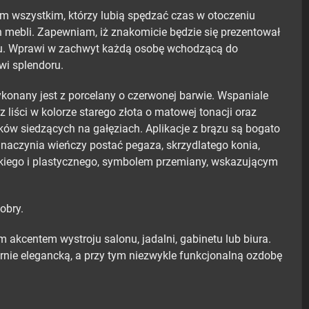
m wszystkim, którzy lubią spędzać czas w otoczeniu
 mebli. Zapewniam, iż znakomicie będzie się prezentował
ku. Wprawi w zachwyt każdą osobę wchodzącą do
wi splendoru.
onany jest z porcelany o czerwonej barwie. Wspaniale
iści w kolorze starego złota o matowej tonacji oraz
ów siedzących na gałęziach. Aplikacje z brązu są bogato
naczynia wieńczy postać pegaza, skrzydlatego konia,
kiego i plastycznego, symbolem przemiany, wskazującym
obry.
akcentem wystroju salonu, jadalni, gabinetu lub biura.
rnie elegancką, a przy tym niezwykle funkcjonalną ozdobę