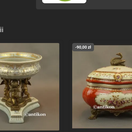
ii
-90,00 zł