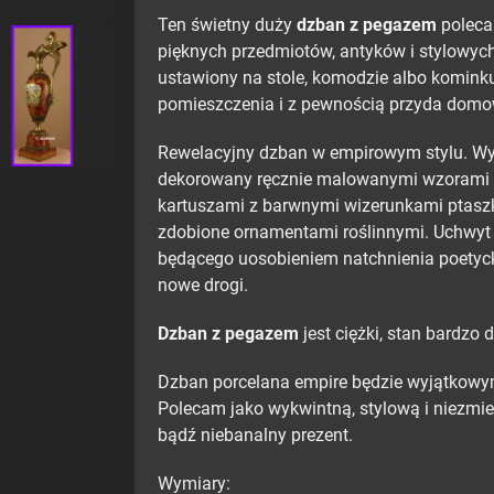
Ten świetny duży
dzban z pegazem
poleca
pięknych przedmiotów, antyków i stylowych
ustawiony na stole, komodzie albo komin
pomieszczenia i z pewnością przyda domo
Rewelacyjny dzban w empirowym stylu. Wyk
dekorowany ręcznie malowanymi wzorami z l
kartuszami z barwnymi wizerunkami ptaszk
zdobione ornamentami roślinnymi. Uchwyt 
będącego uosobieniem natchnienia poetyc
nowe drogi.
Dzban z pegazem
jest ciężki, stan bardzo d
Dzban porcelana empire będzie wyjątkowym 
Polecam jako wykwintną, stylową i niezmie
bądź niebanalny prezent.
Wymiary: