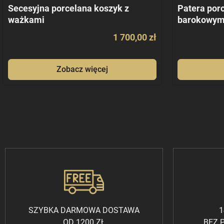
Secesyjna porcelana koszyk z
Patera por
ważkami
barokowy
1 700,00 zł
Zobacz więcej
SZYBKA DARMOWA DOSTAWA
1
OD 1200 ZŁ
BEZ 