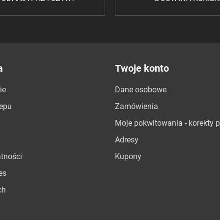
a
Twoje konto
ie
Dane osobowe
lepu
Zamówienia
Moje pokwitowania - korekty p
Adresy
atności
Kupony
es
ch