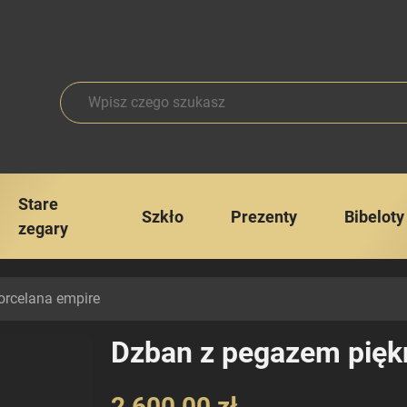
Stare
Szkło
Prezenty
Bibeloty
zegary
rcelana empire
Dzban z pegazem pięk
2 600,00 zł