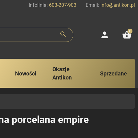
Infolinia:
603-207-903
Email:
info@antikon.pl
0
person
shopping_basket
search
Okazje
Nowości
Sprzedane
Antikon
na porcelana empire