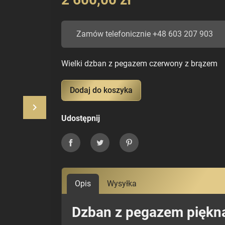
Zamów telefonicznie +48 603 207 903
Wielki dzban z pegazem czerwony z brązem
Dodaj do koszyka
keyboard_arrow_right
Następny
Udostępnij
Udostępnij
Tweetuj
Pinterest
Opis
Wysyłka
Dzban z pegazem piękna