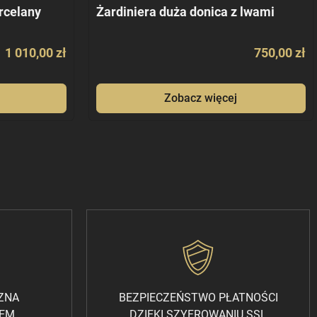
rcelany
Żardiniera duża donica z lwami
1 010,00 zł
750,00 zł
Zobacz więcej
CZNA
BEZPIECZEŃSTWO PŁATNOŚCI
REM
DZIĘKI SZYFROWANIU SSL