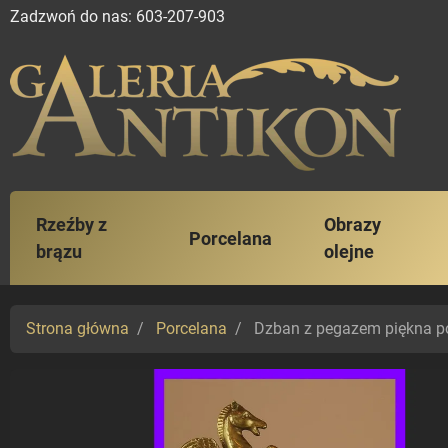
Zadzwoń do nas:
603-207-903
Rzeźby z
Obrazy
Porcelana
brązu
olejne
Strona główna
Porcelana
Dzban z pegazem piękna po