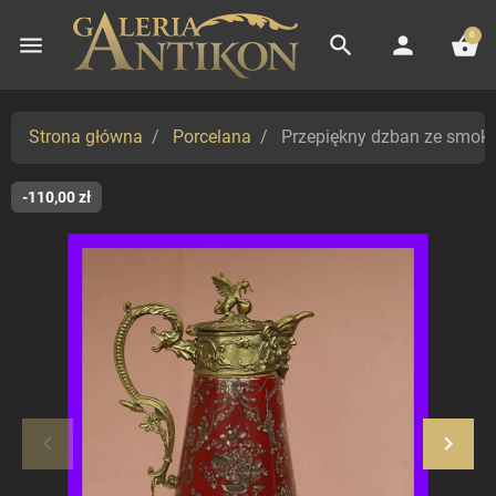
0
menu
search
person
shopping_basket
Strona główna
Porcelana
Przepiękny dzban ze smoka
-110,00 zł
keyboard_arrow_left
keyboard_arrow_right
Poprzedni
Nastę