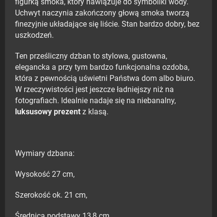
figurką smoka, który nawiązuje do symboliki wody.
Uchwyt naczynia zakończony głową smoka tworzą
finezyjnie układające się liście. Stan bardzo dobry, bez
uszkodzeń.
Ten prześliczny dzban to stylowa, gustowna,
elegancka a przy tym bardzo funkcjonalna ozdoba,
która z pewnością uświetni Państwa dom albo biuro.
W rzeczywistości jest jeszcze ładniejszy niż na
fotografiach. Idealnie nadaje się na niebanalny,
luksusowy prezent
z klasą.
Wymiary dzbana:
Wysokość 27 cm,
Szerokość ok. 21 cm,
Średnica podstawy 13,8 cm,