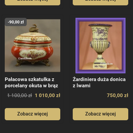
-90,00 zł
Pałacowa szkatułka z
Żardiniera duża donica
porcelany okuta w brąz
z lwami
1 100,00 zł
1 010,00 zł
750,00 zł
Zobacz więcej
Zobacz więcej