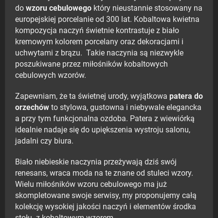
do
wzoru cebulowego
który nieustannie stosowany na
europejskiej porcelanie od 300 lat. Kobaltowa kwietna
kompozycja naczyń świetnie kontrastuje z biało
kremowym kolorem porcelany oraz dekoracjami i
uchwytami z brązu. Takie naczynia są niezwykle
poszukiwane przez miłośników kobaltowych
cebulowych wzorów.
Zapewniam, że ta świetnej urody, wyjątkowa
patera do
orzechów
to stylowa, gustowna i niebywale elegancka
a przy tym funkcjonalna ozdoba. Patera z wiewiórką
idealnie nadaje się do upiększenia wystroju salonu,
jadalni czy biura.
Biało niebieskie naczynia przeżywają dziś swój
renesans, wraca moda na te znane od stuleci wzory.
Wielu miłośników wzoru cebulowego ma już
skompletowane swoje serwisy, my proponujemy całą
kolekcję wysokiej jakości naczyń i elementów środka