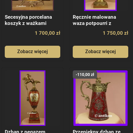
Secesyjna porcelana
Ręcznie malowana
koszyk z ważkami
waza potpourri z
brązem
1 700,00 zł
1 750,00 zł
Zobacz więcej
Zobacz więcej
-110,00 zł
Dzban z pegazem
Przepiękny dzban ze