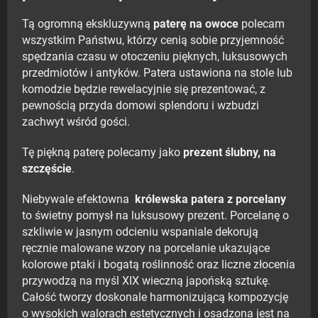
Tą ogromną ekskluzywną
paterę na owoce
polecam
wszystkim Państwu, którzy cenią sobie przyjemność
spędzania czasu w otoczeniu pięknych, luksusowych
przedmiotów i antyków. Patera ustawiona na stole lub
komodzie będzie rewelacyjnie się prezentować, z
pewnością przyda domowi splendoru i wzbudzi
zachwyt wśród gości.
Tę piękną paterę polecamy jako
prezent ślubny, na
szczęście
.
Niebywale efektowna
królewska patera z porcelany
to świetny pomysł na luksusowy prezent. Porcelanę o
szkliwie w jasnym odcieniu wspaniale dekorują
ręcznie malowane wzory na porcelanie ukazujące
kolorowe ptaki i bogatą roślinność oraz liczne złocenia
przywodzą na myśl XIX wieczną japońską sztukę.
Całość tworzy doskonale harmonizującą kompozycję
o wysokich walorach estetycznych i osadzona jest na