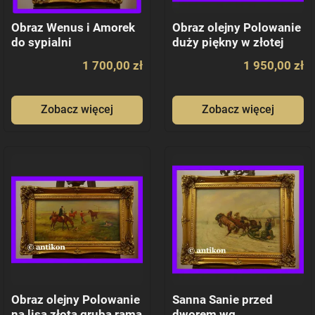
Obraz Wenus i Amorek
Obraz olejny Polowanie
do sypialni
duży piękny w złotej
ramie
1 700,00 zł
1 950,00 zł
Zobacz więcej
Zobacz więcej
Obraz olejny Polowanie
Sanna Sanie przed
na lisa złota gruba rama
dworem wg