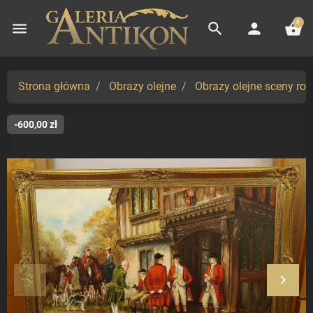
0
menu
search
person
shopping_basket
Strona główna
Obrazy olejne
Obrazy olejne sceny ro
-600,00 zł
keyboard_arrow_left
keyboard_arrow_right
Poprzedni
Nastę