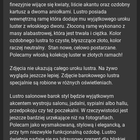
finezyjnie wijące się kwiaty, liście akantu oraz ozdobny
kartusz a dwoma aniołkami. Lustro posiada
wewnętrzną ramę która dodaje mu wyjątkowego uroku
luster z włoskiego dworu. Złoconą ramę wykonano z
masy alabastrowej, która jest trwała i ciężka. Kolor
ozdobnego lustra to czyste, błyszczące złoto, kolor
raczej neutralny. Stan nowe, celowo postarzane.
Polecamy włoską kolekcję luster w złotych ramach!
Zdjęcia nie ukazują całego uroku lustra. Na żywo
wygląda jeszcze lepiej. Zdjęcie barokowego lustra
specjalnie są robione w różnych oświetleniach.
Lustro salonowe barok styl będzie wyjątkowym
akcentem wystroju salonu, jadalni, sypialni albo hallu,
przedpokoju czy też poczekalni. W rzeczywistości jest
jeszcze bardziej urzekające niż na fotografiach.
Polecam jako wysmakowaną, stylową i elegancką, a
przy tym niezwykle funkcjonalną ozdobę. Lustro
świetnie nadaje się na luksusowy prezent dla bliskiej