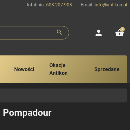
Infolinia:
603-207-903
Email:
info@antikon.pl
0
person
shopping_basket
search
Okazje
Nowości
Sprzedane
Antikon
l Pompadour