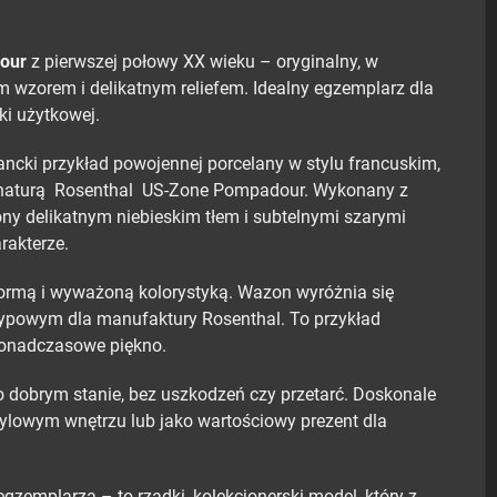
our
z pierwszej połowy XX wieku – oryginalny, w
m wzorem i delikatnym reliefem. Idealny egzemplarz dla
ki użytkowej.
ncki przykład powojennej porcelany w stylu francuskim,
gnaturą Rosenthal US-Zone Pompadour. Wykonany z
ony delikatnym niebieskim tłem i subtelnymi szarymi
rakterze.
rmą i wyważoną kolorystyką. Wazon wyróżnia się
typowym dla manufaktury Rosenthal. To przykład
 ponadczasowe piękno.
dobrym stanie, bez uszkodzeń czy przetarć. Doskonale
tylowym wnętrzu lub jako wartościowy prezent dla
emplarza – to rzadki, kolekcjonerski model, który z