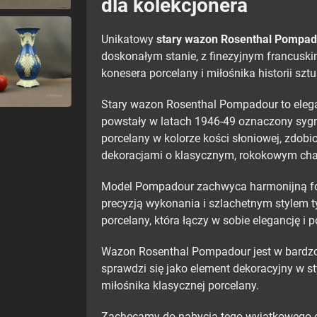
dla kolekcjonera
Unikatowy
stary wazon Rosenthal Pompad
doskonałym stanie, z finezyjnym francuski
konesera porcelany i miłośnika historii sztu
Stary wazon Rosenthal Pompadour to elega
powstały w latach 1946-49 oznaczony sy
porcelany w kolorze kości słoniowej, zdobi
dekoracjami o klasycznym, rokokowym cha
Model Pompadour zachwyca harmonijną fo
precyzją wykonania i szlachetnym stylem 
porcelany, która łączy w sobie elegancję i
Wazon Rosenthal Pompadour jest w bardzo 
sprawdzi się jako element dekoracyjny w s
miłośnika klasycznej porcelany.
Zachęcamy do nabycia tego wyjątkowego egz