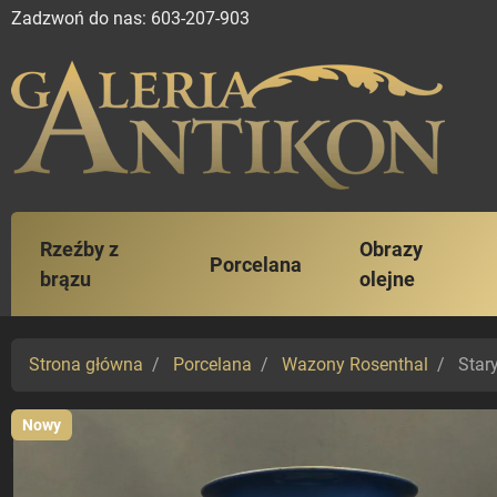
Zadzwoń do nas:
603-207-903
Rzeźby z
Obrazy
Porcelana
brązu
olejne
Strona główna
Porcelana
Wazony Rosenthal
Star
Nowy