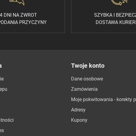
4 DNI NA ZWROT
SZYBKA I BEZPIE
PODANIA PRZYCZYNY
DOSTAWA KURIE
a
Twoje konto
ie
Dane osobowe
lepu
Zamówienia
Moje pokwitowania - korekty p
Adresy
atności
Kupony
es