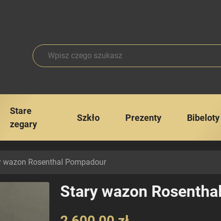
Stare
Szkło
Prezenty
Bibeloty
zegary
y wazon Rosenthal Pompadour
Stary wazon Rosentha
2 600,00 zł