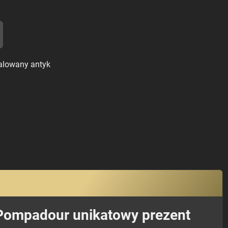
alowany antyk
Pompadour unikatowy prezent