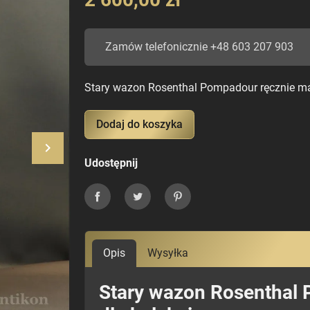
Zamów telefonicznie +48 603 207 903
Stary wazon Rosenthal Pompadour ręcznie m
Dodaj do koszyka
keyboard_arrow_right
Następny
Udostępnij
Udostępnij
Tweetuj
Pinterest
Opis
Wysyłka
Stary wazon Rosenthal 