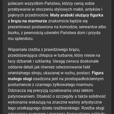
polecam wszystkim Państwu, którzy cenią sobie
przebywanie w otoczeniu stylowych mebli, antyków i
pięknych przedmiotów.
Mały arabski służący figurka
z brązu na marmurze
znakomicie będzie się
prezentować postawiona na komodzie, serwantce albo
biurku, z pewnością uświetni Państwa dom i przyda
mu splendoru.
Wspaniała rzeźba z prawdziwego brązu,
przedstawiająca chłopca w turbanie, który niesie na
tacy dzbanek i szklankę. Uwagę zwraca doskonałe
oddanie detali jak również odwzorowanie fałd
orientalnego stroju, ukazanej w ruchu, postaci.
Figura
małego sługi
osadzona jest na prostopadłościennym
postumencie z czarnego żyłkowatego marmuru.
Odznacza się precyzją cyzelowania oraz lekkim
patynowaniem. Dbałość o szczegóły a także solidność
wykonania wskazują na znaczne walory artystyczne
tego urzekającego dzieła rzeźbiarskiego. Rzeźba sługi