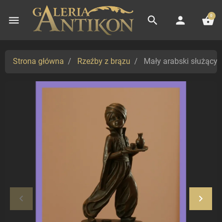
0
menu
search
person
shopping_basket
Strona główna
Rzeźby z brązu
Mały arabski służący 
keyboard_arrow_left
keyboard_arrow_right
Poprzedni
Nastę