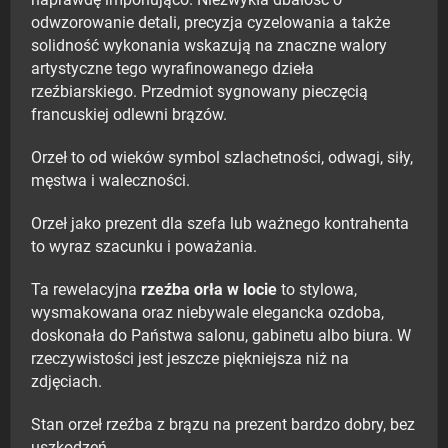
naprawdę imponująco. Niezwykła dbałość o
odwzorowanie detali, precyzja cyzelowania a także
solidność wykonania wskazują na znaczne walory
artystyczne tego wyrafinowanego dzieła
rzeźbiarskiego. Przedmiot sygnowany pieczęcią
francuskiej odlewni brązów.
Orzeł to od wieków symbol szlachetności, odwagi, siły,
męstwa i waleczności.
Orzeł jako prezent dla szefa lub ważnego kontrahenta
to wyraz szacunku i poważania.
Ta rewelacyjna
rzeźba orła w locie
to stylowa,
wysmakowana oraz niebywale elegancka ozdoba,
doskonała do Państwa salonu, gabinetu albo biura. W
rzeczywistości jest jeszcze piękniejsza niż na
zdjęciach.
Stan orzeł rzeźba z brązu na prezent bardzo dobry, bez