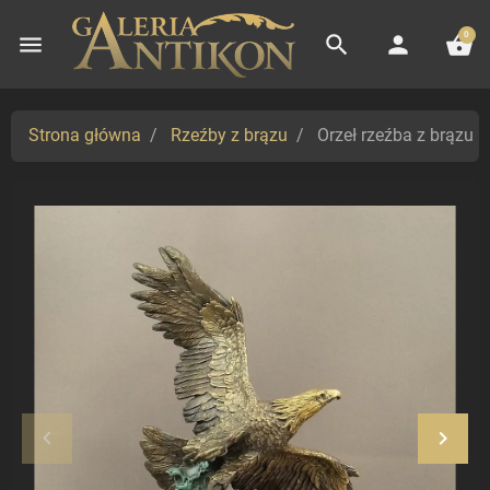
0
menu
search
person
shopping_basket
Strona główna
Rzeźby z brązu
Orzeł rzeźba z brązu n
keyboard_arrow_left
keyboard_arrow_right
Poprzedni
Nastę