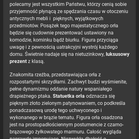
polecamy jest wszystkim Państwu, którzy cenią sobie
przyjemność płynącą ze spędzania czasu w otoczeniu
antycznych mebli i pięknych, wyjątkowych
przedmiotów. Posążek tego majestatycznego orła
będzie się cudownie prezentować ustawiony na
komodzie, kominku bądź biurku. Figura przyciąga
uwagę i z pewnością uatrakcyjni wystrój każdego
domu. Świetnie nadaje się na nietuzinkowy,
luksusowy
prezent
z klasą.
Znakomita rzeźba, przedstawiająca orła z
rozpostartymi skrzydłami. Zachwyt budzi wyśmienite,
pełne dynamizmu oddanie natury wspaniałego
drapieżnego ptaka.
Statuetka orła
odznacza się
pięknym złoto zielonym patynowaniem, co podkreśla
ponadczasową urodę tego uchwyconego i
wykonanego w brązie tematu. Figura orła osadzona
jest na prostopadłościennym postumencie z czarno-
brązowego żyłkowatego marmuru. Całość wygląda