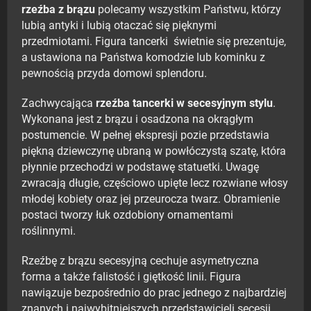
rzeźba z brązu
polecamy wszystkim Państwu, którzy
lubią antyki i lubią otaczać się pięknymi
przedmiotami. Figura tancerki świetnie się prezentuje,
a ustawiona na Państwa komodzie lub kominku z
pewnością przyda domowi splendoru.
Zachwycająca
rzeźba tancerki w secesyjnym stylu
.
Wykonana jest z brązu i osadzona na okrągłym
postumencie. W pełnej ekspresji pozie przedstawia
piękną dziewczynę ubraną w powłóczystą szatę, która
płynnie przechodzi w podstawę statuetki. Uwagę
zwracają długie, częściowo upięte lecz rozwiane włosy
młodej kobiety oraz jej przeurocza twarz. Obramienie
postaci tworzy łuk ozdobiony ornamentami
roślinnymi.
Rzeźbę z brązu secesyjną cechuje asymetryczna
forma a także falistość i giętkość linii. Figura
nawiązuje bezpośrednio do prac jednego z najbardziej
znanych i najwybitniejszych przedstawicieli secesji