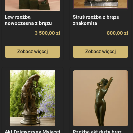
Lew rzeźba
Struś rzeźba z brązu
nowoczesna z brązu
znakomita
dostojny prezent
3 500,00 zł
800,00 zł
Zobacz więcej
Zobacz więcej
Akt Dziewczyny Myjącej
Rzeźba akt duży brąz