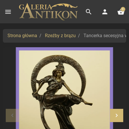
0
menu
search
person
shopping_basket
Strona główna
Rzeźby z brązu
Tancerka secesyjna w
keyboard_arrow_left
keyboard_arrow_right
Poprzedni
Nastę