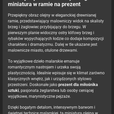
miniatura w ramie na prezent
Przepiękny obraz olejny w eleganckiej drewnianej
ramie, przedstawiający malowniczy widok na skalisty
brzeg i żaglowiec przybijający do brzegu. W
pierwszym planie widoczny ostry klifowy brzeg i
rybaków wypychających łodzie co dodaje kompozycji
charakteru i dramatyzmu. Dalej w tle ukazane jest
malownicze miasto, otulone drzewami.
To wyjątkowe dzieło malarskie emanuje
romantycznym nastrojem i urzeka swoją
plastycznością. Idealnie wpisuje się w klimat zarówno
klasycznych wnętrz, jak i urządzonych stylowo
przestrzeni. Doskonałe jako
prezent dla miłośnika
sztuki
, pasjonata żeglarstwa lub osoby ceniącej
wyjątkowe, marynistyczne pejzaże.
Dzięki bogatym detalom, intensywnym barwom i
świetnej technice malarskiej, ta miniatura olejna w