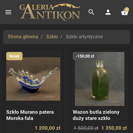
0
menu
search
person
shopping_basket
Strona główna
Szkło
Szkło artystyczne
Nowy
-150,00 zł
Szkło Murano patera
Wazon butla zielony
Morska fala
duży stare szkło
1 200,00 zł
1 500,00 zł
1 350,00 zł