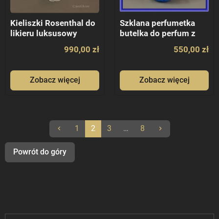
Kieliszki Rosenthal do
Szklana perfumetka
likieru luksusowy
butelka do perfum z
komplet
Murano
990,00 zł
550,00 zł
Zobacz więcej
Zobacz więcej
Poprzedni
Następny
1
2
3
…
8
keyboard_arrow_left
keyboard_arrow_right
Powrót do góry