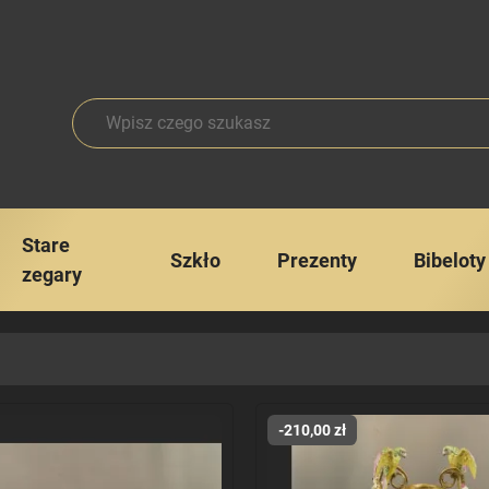
Stare
Szkło
Prezenty
Bibeloty
zegary
-210,00 zł