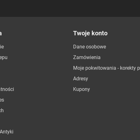
a
Twoje konto
ie
Dane osobowe
lepu
Zamówienia
Moje pokwitowania - korekty p
Adresy
atności
Kupony
es
ch
Antyki