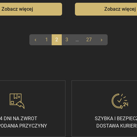
Zobacz więcej
Zobacz więcej
Poprzedni
Następny
1
2
3
…
27
keyboard_arrow_left
keyboard_arrow_right
4 DNI NA ZWROT
SZYBKA I BEZPIE
PODANIA PRZYCZYNY
DOSTAWA KURIE