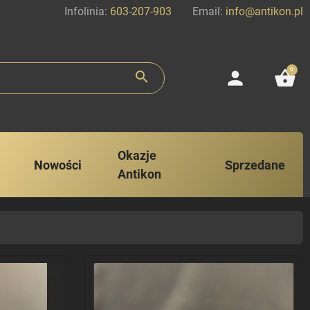
Infolinia:
603-207-903
Email:
info@antikon.pl
0
person
shopping_basket
search
Okazje
Nowości
Sprzedane
Antikon