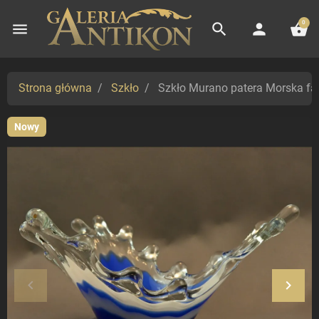
0
menu
search
person
shopping_basket
Strona główna
Szkło
Szkło Murano patera Morska fa
Nowy
keyboard_arrow_left
keyboard_arrow_right
Poprzedni
Nastę