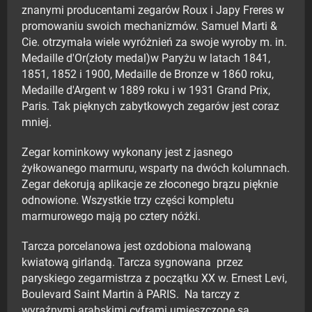
znanymi producentami zegarów Roux i Japy Freres w
promowaniu swoich mechanizmów. Samuel Marti &
Cie. otrzymała wiele wyróżnień za swoje wyroby m. in.
Medaille d'Or(złoty medal)w Paryżu w latach 1841,
1851, 1852 i 1900, Medaille de Bronze w 1860 roku,
Medaille d'Argent w 1889 roku i w 1931 Grand Prix,
Paris. Tak pięknych zabytkowych zegarów jest coraz
mniej.
Zegar kominkowy wykonany jest z jasnego
żyłkowanego marmuru, wsparty na dwóch kolumnach.
Zegar dekorują aplikacje ze złoconego brązu pięknie
odnowione. Wszystkie trzy części kompletu
marmurowego mają po cztery nóżki.
Tarcza porcelanowa jest ozdobiona malowaną
kwiatową girlandą. Tarcza sygnowana przez
paryskiego zegarmistrza z początku XX w. Ernest Levi,
Boulevard Saint Martin à PARIS. Na tarczy z
wyraźnymi arabskimi cyframi umieszczone są