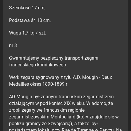
Szerokość 17 cm,
Podstawa śr. 10 cm,
Waga 1,7 kg / szt.
nr 3
Gwarantujemy bezpieczny transport zegara
francuskiego kominkowego .
Werk zegara sygnowany z tyłu A.D. Mougin - Deux
Medailles okres 1890-1899 r
AD Mougin był znanym francuskim zegarmistrzem
działającym w pod koniec XIX wieku. Wiadomo, że
zrobił zegary we francuskim regionie
zegarmistrzowskim Montbeliard (który znajduje się w
pobliżu granicy ze Szwajcarią), a także był
posiadaczem lokalu przy Rue de Turenne w Paryżu. Na