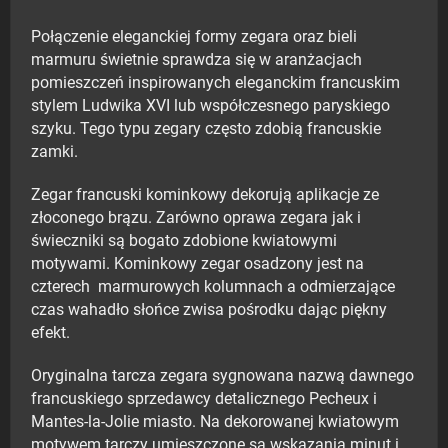
Połączenie eleganckiej formy zegara oraz bieli
marmuru świetnie sprawdza się w aranżacjach
pomieszczeń inspirowanych eleganckim francuskim
stylem Ludwika XVI lub współczesnego paryskiego
szyku. Tego typu zegary często zdobią francuskie
zamki.
Zegar francuski kominkowy dekorują aplikacje ze
złoconego brązu. Zarówno oprawa zegara jak i
świeczniki są bogato zdobione kwiatowymi
motywami. Kominkowy zegar osadzony jest na
czterech marmurowych kolumnach a odmierzające
czas wahadło słońce zwisa pośrodku dając piękny
efekt.
Oryginalna tarcza zegara sygnowana nazwą dawnego
francuskiego sprzedawcy detalicznego Pecheux i
Mantes-la-Jolie miasto. Na dekorowanej kwiatowym
motywem tarczy umieszczone są wskazania minut i