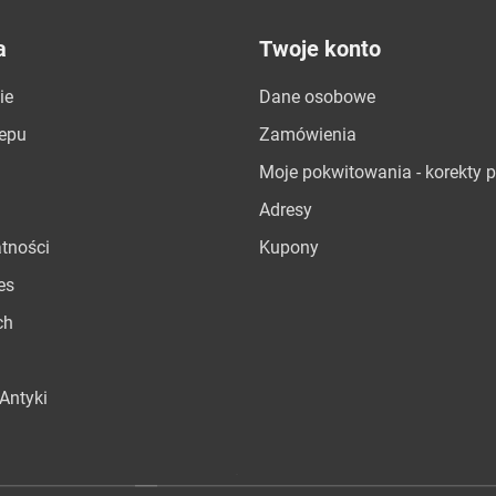
a
Twoje konto
ie
Dane osobowe
lepu
Zamówienia
Moje pokwitowania - korekty p
Adresy
atności
Kupony
es
ch
Antyki