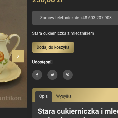
Zamów telefonicznie +48 603 207 903
Stara cukierniczka z mlecznikiem
Dodaj do koszyka
keyboard_arrow_right
Następny
Udostępnij
Udostępnij
Tweetuj
Pinterest
Opis
Wysyłka
Stara cukierniczka i ml