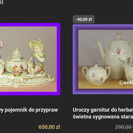
ii
-40,00 zł
y pojemnik do przypraw
Uroczy garnitur do herba
świetna sygnowana stara
ecru
650,00 zł
290,00 