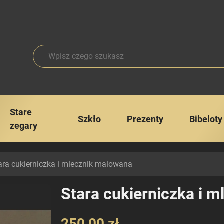
Stare
Szkło
Prezenty
Bibeloty
zegary
ra cukierniczka i mlecznik malowana
Stara cukierniczka i 
250,00 zł