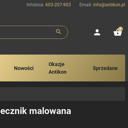
Infolinia:
603-207-903
Email:
info@antikon.pl
0
person
shopping_basket
search
Okazje
Nowości
Sprzedane
Antikon
mlecznik malowana