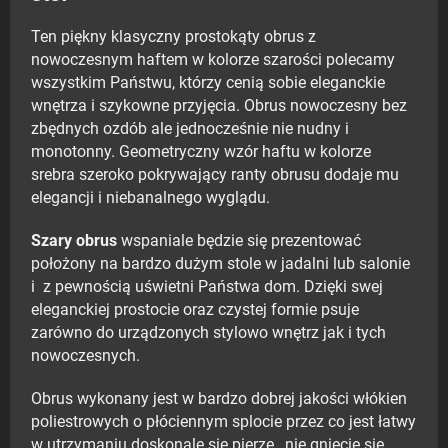
Ten piękny klasyczny prostokąty obrus z
nowoczesnym haftem w kolorze szarości polecamy
wszystkim Państwu, którzy cenią sobie eleganckie
wnętrza i szykowne przyjęcia. Obrus nowoczesny bez
zbędnych ozdób ale jednocześnie nie nudny i
monotonny. Geometryczny wzór haftu w kolorze
srebra szeroko pokrywający ranty obrusu dodaje mu
elegancji i niebanalnego wyglądu.
Szary obrus
wspaniale będzie się prezentować
położony na bardzo dużym stole w jadalni lub salonie
i z pewnością uświetni Państwa dom. Dzięki swej
eleganckiej prostocie oraz czystej formie psuje
zarówno do urządzonych stylowo wnętrz jak i tych
nowoczesnych.
Obrus wykonany jest w bardzo dobrej jakości włókien
poliestrowych o płóciennym splocie przez co jest łatwy
w utrzymaniu doskonale się pierze , nie gniecie się