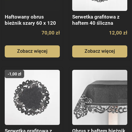
Haftowany obrus
Serwetka grafitowa z
bieżnik szary 60 x 120
haftem 40 śliczna
70,00 zł
12,00 zł
Zobacz więcej
Zobacz więcej
-1,00 zł
Serwetka grafitowa z
Obrus z haftem bieżnik