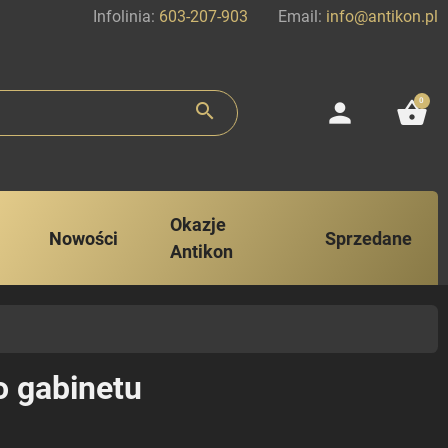
Infolinia:
603-207-903
Email:
info@antikon.pl
0
person
shopping_basket
search
Okazje
Nowości
Sprzedane
Antikon
o gabinetu