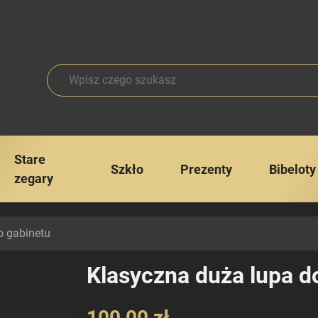
Stare
Szkło
Prezenty
Bibeloty
zegary
o gabinetu
Klasyczna duża lupa d
100,00 zł