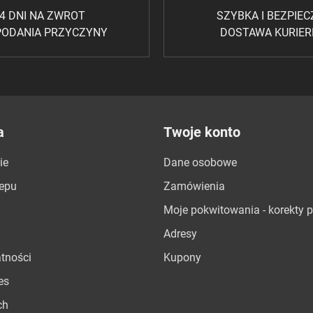
4 DNI NA ZWROT
SZYBKA I BEZPIE
PODANIA PRZYCZYNY
DOSTAWA KURIE
a
Twoje konto
ie
Dane osobowe
lepu
Zamówienia
Moje pokwitowania - korekty p
Adresy
atności
Kupony
es
ch