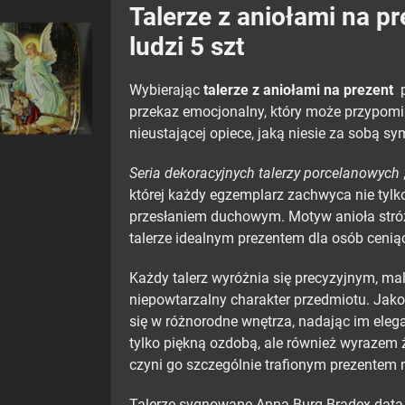
Talerze z aniołami na pr
ludzi 5 szt
Wybierając
talerze z aniołami na prezent
p
przekaz emocjonalny, który może przypomi
nieustającej opiece, jaką niesie za sobą sy
Seria dekoracyjnych talerzy porcelanowych
której każdy egzemplarz zachwyca nie tyl
przesłaniem duchowym. Motyw anioła stróża
talerze idealnym prezentem dla osób ceniąc
Każdy talerz wyróżnia się precyzyjnym, ma
niepowtarzalny charakter przedmiotu. Jak
się w różnorodne wnętrza, nadając im eleganc
tylko piękną ozdobą, ale również wyrazem 
czyni go szczególnie trafionym prezentem n
Talerze sygnowane Anna Burg Bradex data 