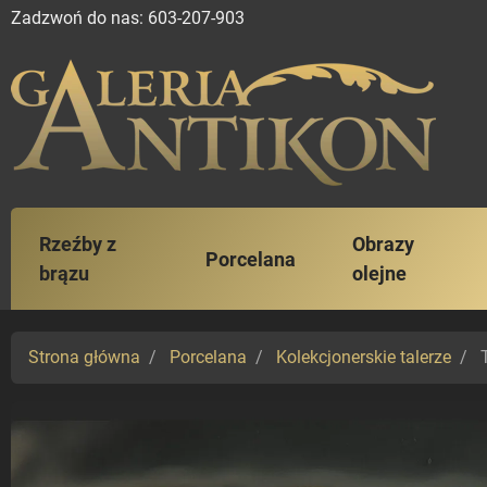
Zadzwoń do nas:
603-207-903
Rzeźby z
Obrazy
Porcelana
brązu
olejne
Strona główna
Porcelana
Kolekcjonerskie talerze
T