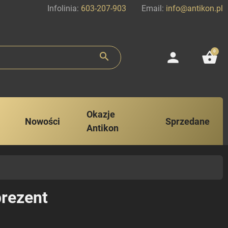
Infolinia:
603-207-903
Email:
info@antikon.pl
0
person
shopping_basket
search
Okazje
Nowości
Sprzedane
Antikon
prezent