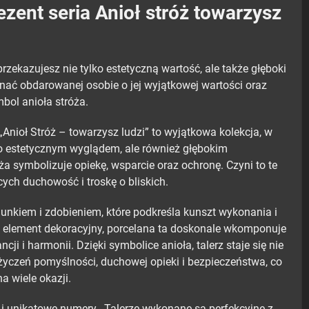
ezent seria Anioł stróż towarzysz
rzekazujesz nie tylko estetyczną wartość, ale także głęboki
nać obdarowanej osobie o jej wyjątkowej wartości oraz
mbol anioła stróża.
„Anioł Stróż – towarzysz ludzi” to wyjątkowa kolekcja, w
ko estetycznym wyglądem, ale również głębokim
 symbolizuje opiekę, wsparcie oraz ochronę. Czyni to te
ych duchowość i troskę o bliskich.
lunkiem i zdobieniem, które podkreśla kunszt wykonania i
o element dekoracyjny, porcelana ta doskonale wkomponuje
ji i harmonii. Dzięki symbolice anioła, talerz staje się nie
życzeń pomyślności, duchowej opieki i bezpieczeństwa, co
a wiele okazji.
i unikatowe numery. Talerze wykonane są perfekcyjne z