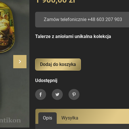
Zamów telefonicznie +48 603 207 903
Talerze z aniołami unikalna kolekcja
keyboard_arrow_right
Dodaj do koszyka
Następny
Udostępnij
Udostępnij
Tweetuj
Pinterest
Opis
Wysyłka