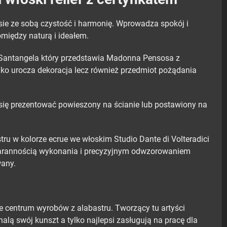
sie ze sobą czystość i harmonię. Wprowadza spokój i
omiędzy naturą i ideałem.
A.Santangela który przedstawia Madonna Pensosa z
ylko urocza dekoracja lecz również przedmiot pożądania
e się prezentować powieszony na ścianie lub postawiony na
ru w kolorze ecrue we włoskim Studio Dante di Volteradici
starannością wykonania i precyzyjnym odwzorowaniem
wany.
 centrum wyrobów z alabastru. Tworzący tu artyści
alą swój kunszt a tylko najlepsi zasługują na pracę dla