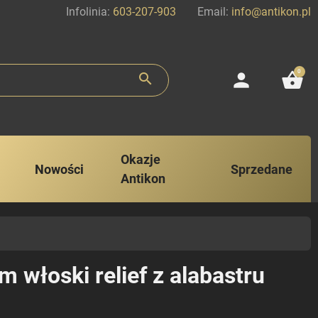
Infolinia:
603-207-903
Email:
info@antikon.pl
0
person
shopping_basket
search
Okazje
Nowości
Sprzedane
Antikon
 włoski relief z alabastru