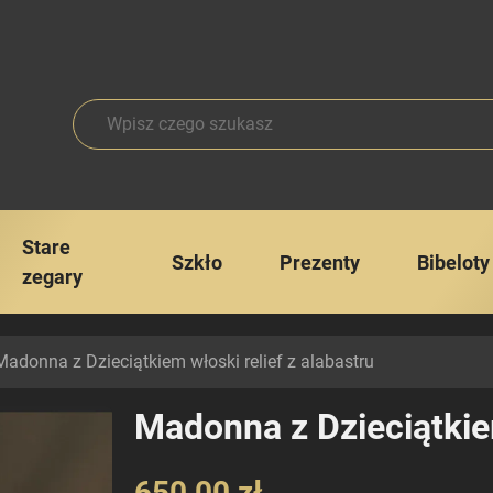
Stare
Szkło
Prezenty
Bibeloty
zegary
adonna z Dzieciątkiem włoski relief z alabastru
Madonna z Dzieciątkiem
650,00 zł