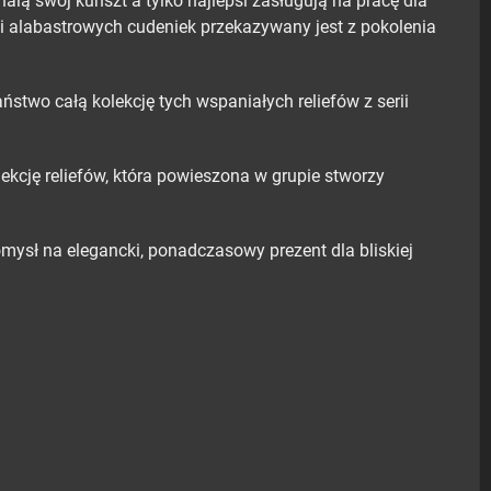
alą swój kunszt a tylko najlepsi zasługują na pracę dla
cji alabastrowych cudeniek przekazywany jest z pokolenia
stwo całą kolekcję tych wspaniałych reliefów z serii
kcję reliefów, która powieszona w grupie stworzy
mysł na elegancki, ponadczasowy prezent dla bliskiej