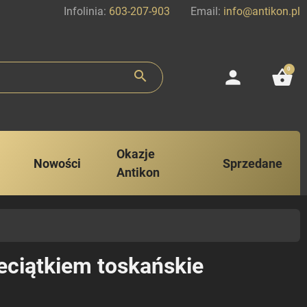
Infolinia:
603-207-903
Email:
info@antikon.pl
0
person
shopping_basket
search
Okazje
Nowości
Sprzedane
Antikon
eciątkiem toskańskie