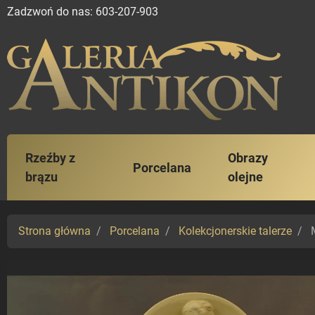
Zadzwoń do nas:
603-207-903
Rzeźby z
Obrazy
Porcelana
brązu
olejne
Strona główna
Porcelana
Kolekcjonerskie talerze
M