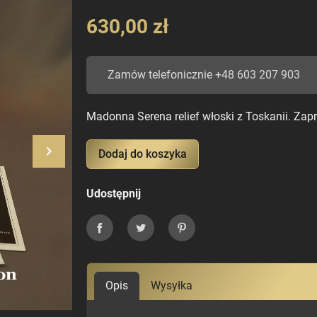
630,00 zł
Zamów telefonicznie +48 603 207 903
Madonna Serena relief włoski z Toskanii. Zapr
keyboard_arrow_right
Dodaj do koszyka
Następny
Udostępnij
Udostępnij
Tweetuj
Pinterest
Opis
Wysyłka