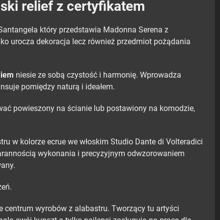
i relief z certyfikatem
A.Santangela który przedstawia Madonna Serena z
ylko urocza dekoracja lecz również przedmiot pożądania
kiem
niesie ze sobą czystość i harmonię. Wprowadza
ansuje pomiędzy naturą i ideałem.
ować powieszony na ścianie lub postawiony na komodzie,
ru w kolorze ecrue we włoskim Studio Dante di Volteradici
starannością wykonania i precyzyjnym odwzorowaniem
wany.
zeń.
 centrum wyrobów z alabastru. Tworzący tu artyści