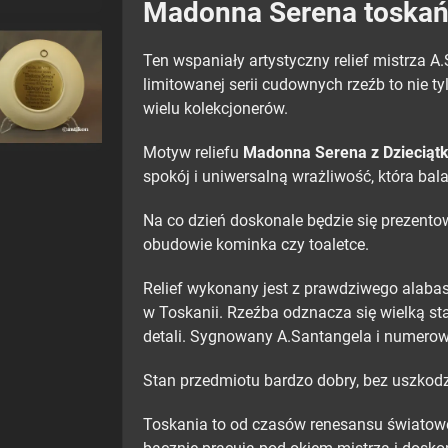
Madonna Serena toskańsk
Ten wspaniały artystyczny relief mistrza 
limitowanej serii cudownych rzeźb to nie t
wielu kolekcjonerów.
Motyw reliefu
Madonna Serena z Dzieciąt
spokój i uniwersalną wrażliwość, która bal
Na co dzień doskonale będzie się prezent
obudowie kominka czy toaletce.
Relief wykonany jest z prawdziwego alabast
w Toskanii. Rzeźba odznacza się wielką 
detali. Sygnowany A.Santangela i numero
Stan przedmiotu bardzo dobry, bez uszkod
Toskania to od czasów renesansu światowe