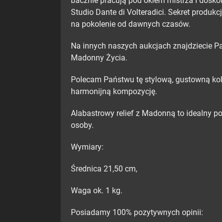
bacznie pracują pod okiem mistrza i doskon
Studio Dante di Volteradici. Sekret produk
na pokolenie od dawnych czasów.
Na innych naszych aukcjach znajdziecie Pań
Madonny Życia.
Polecam Państwu tę stylową, gustowną kole
harmonijną kompozycję.
Alabastrowy relief z Madonną to idealny po
osoby.
Wymiary:
Średnica 21,50 cm,
Waga ok. 1 kg.
Posiadamy 100% pozytywnych opinii: