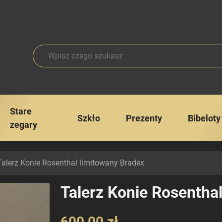
Stare
Szkło
Prezenty
Bibeloty
zegary
alerz Konie Rosenthal limitowany Bradex
Talerz Konie Rosentha
600,00 zł