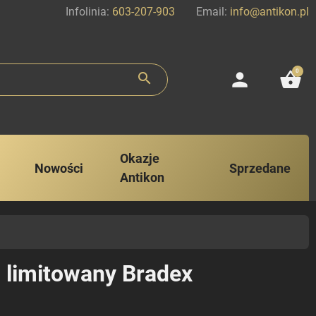
Infolinia:
603-207-903
Email:
info@antikon.pl
0
person
shopping_basket
search
Okazje
Nowości
Sprzedane
Antikon
l limitowany Bradex