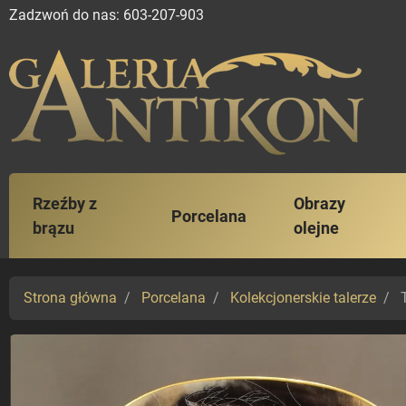
Zadzwoń do nas:
603-207-903
Rzeźby z
Obrazy
Porcelana
brązu
olejne
Strona główna
Porcelana
Kolekcjonerskie talerze
T