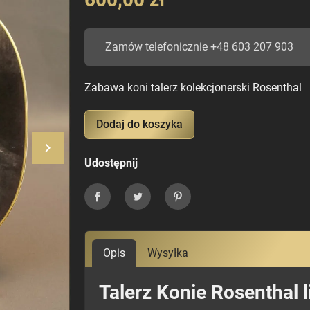
Zamów telefonicznie +48 603 207 903
Zabawa koni talerz kolekcjonerski Rosenthal
Dodaj do koszyka
keyboard_arrow_right
Następny
Udostępnij
Udostępnij
Tweetuj
Pinterest
Opis
Wysyłka
Talerz Konie Rosenthal 