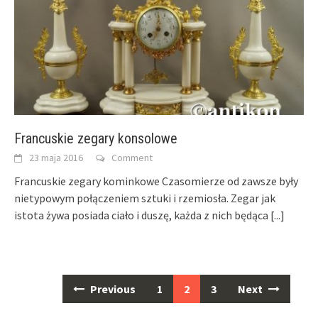
Francuskie zegary konsolowe
23 maja 2016
Comment
Francuskie zegary kominkowe Czasomierze od zawsze były
nietypowym połączeniem sztuki i rzemiosła. Zegar jak
istota żywa posiada ciało i duszę, każda z nich będąca
[...]
Previous
1
2
3
Next
Posts